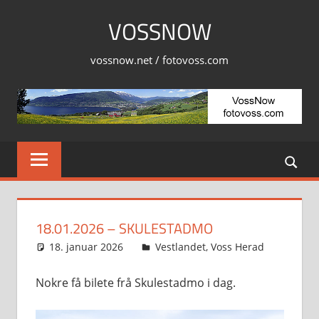
Skip
VOSSNOW
to
content
vossnow.net / fotovoss.com
18.01.2026 – SKULESTADMO
18. januar 2026
Svein
Vestlandet
,
Voss Herad
Nokre få bilete frå Skulestadmo i dag.