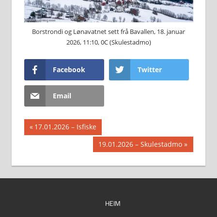
Borstrondi og Lønavatnet sett frå Bavallen, 18. januar
2026, 11:10, 0C (Skulestadmo)
Facebook
Twitter
Email
Innleggsnavigasjon
Previous
17.01.2026 – Isfiske
Post:
Next
19.01.2026 – Skulestadmo
Post:
HEIM