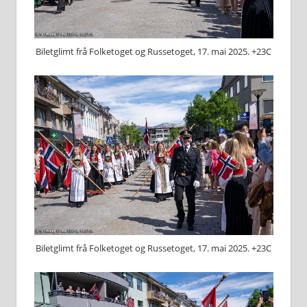
Biletglimt frå Folketoget og Russetoget, 17. mai 2025. +23C
Biletglimt frå Folketoget og Russetoget, 17. mai 2025. +23C