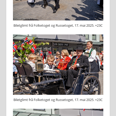
Biletglimt frå Folketoget og Russetoget, 17. mai 2025. +23C
Biletglimt frå Folketoget og Russetoget, 17. mai 2025. +23C