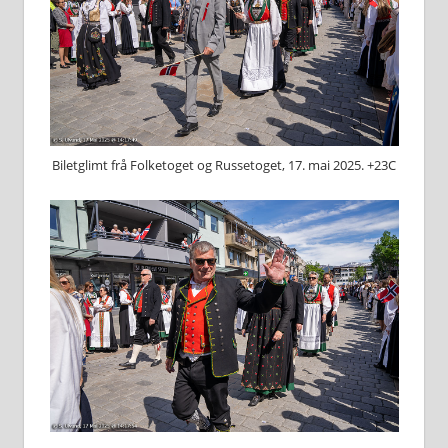
Biletglimt frå Folketoget og Russetoget, 17. mai 2025. +23C