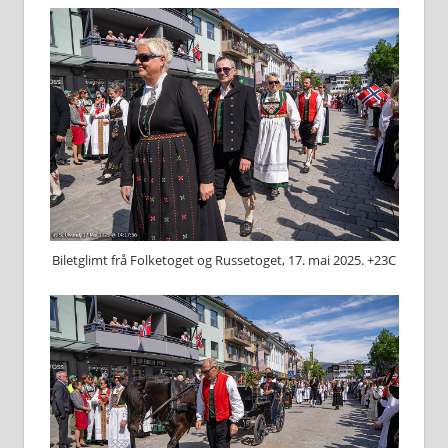
Biletglimt frå Folketoget og Russetoget, 17. mai 2025. +23C