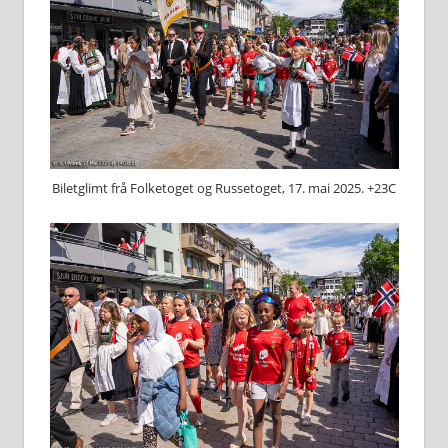
Biletglimt frå Folketoget og Russetoget, 17. mai 2025. +23C