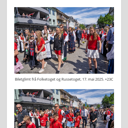
Biletglimt frå Folketoget og Russetoget, 17. mai 2025. +23C