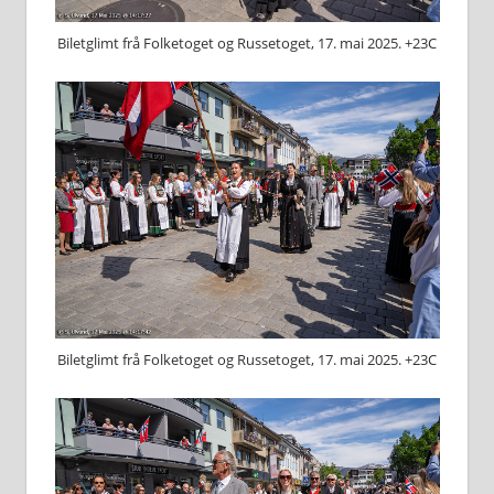
Biletglimt frå Folketoget og Russetoget, 17. mai 2025. +23C
Biletglimt frå Folketoget og Russetoget, 17. mai 2025. +23C