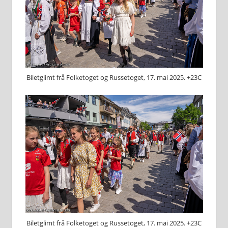
Biletglimt frå Folketoget og Russetoget, 17. mai 2025. +23C
Biletglimt frå Folketoget og Russetoget, 17. mai 2025. +23C