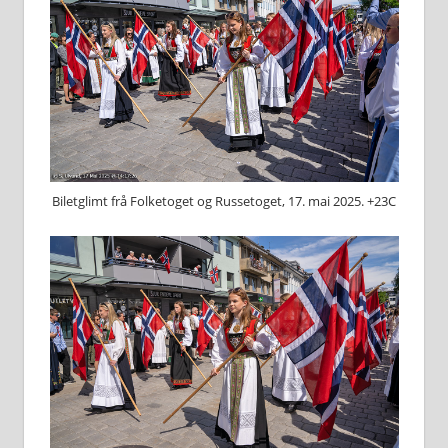
Biletglimt frå Folketoget og Russetoget, 17. mai 2025. +23C