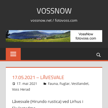
Skip
VOSSNOW
to
content
vossnow.net / fotovoss.com
17.05.2021 – LÅVESVALE
17. mai 2021
Svein
Fauna
,
Fuglar
,
Vestlandet
,
Voss Herad
Låvesvale (Hirundo rustica) ved Lirhus i