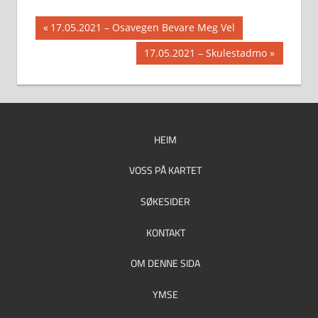
Innleggsnavigasjon
Previous
17.05.2021 – Osavegen Bevare Meg Vel
Post:
Next
17.05.2021 – Skulestadmo
Post:
HEIM
VOSS PÅ KARTET
SØKESIDER
KONTAKT
OM DENNE SIDA
YMSE