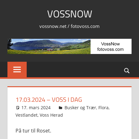
Skip
VOSSNOW
to
content
vossnow.net / fotovoss.com
17.03.2024 – VOSS I DAG
17. mars 2024
Svein
Busker og Trær
,
Flora
,
Vestlandet
,
Voss Herad
På tur til Roset.