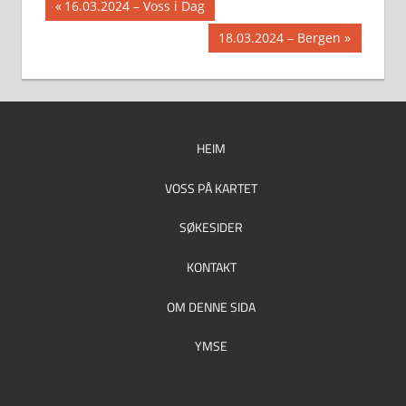
Innleggsnavigasjon
Previous
16.03.2024 – Voss i Dag
Post:
Next
18.03.2024 – Bergen
Post:
HEIM
VOSS PÅ KARTET
SØKESIDER
KONTAKT
OM DENNE SIDA
YMSE