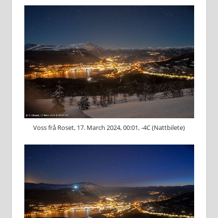
Voss frå Roset, 17. March 2024, 00:01, -4C (Nattbilete)