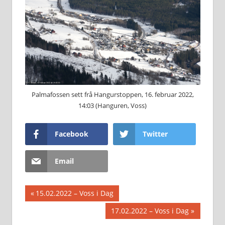
Palmafossen sett frå Hangurstoppen, 16. februar 2022,
14:03 (Hanguren, Voss)
Facebook
Twitter
Email
Innleggsnavigasjon
Previous
15.02.2022 – Voss i Dag
Post:
Next
17.02.2022 – Voss i Dag
Post: