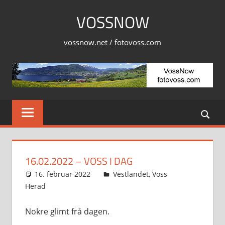
Skip
VOSSNOW
to
content
vossnow.net / fotovoss.com
16.02.2022 – VOSS I DAG
16. februar 2022
Svein
Vestlandet
,
Voss
Herad
Nokre glimt frå dagen.