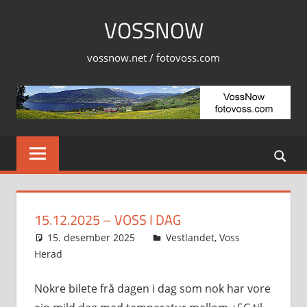
Skip
VOSSNOW
to
content
vossnow.net / fotovoss.com
15.12.2025 – VOSS I DAG
15. desember 2025
Svein
Vestlandet
,
Voss
Herad
Nokre bilete frå dagen i dag som nok har vore