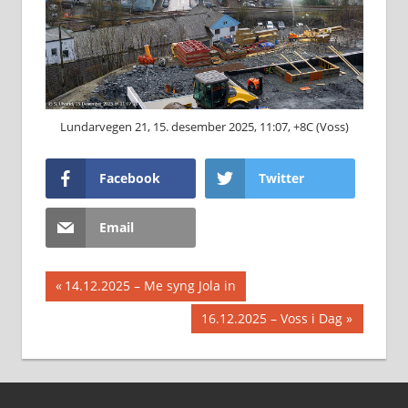
Lundarvegen 21, 15. desember 2025, 11:07, +8C (Voss)
Facebook
Twitter
Email
Innleggsnavigasjon
Previous
14.12.2025 – Me syng Jola in
Post:
Next
16.12.2025 – Voss i Dag
Post: