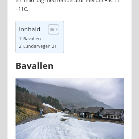
ein mild dag med temperatur mellom +5C til
+11C.
Innhald
Bavallen
Lundarvegen 21
Bavallen