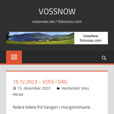
Skip
VOSSNOW
to
content
vossnow.net / fotovoss.com
15.12.2023 – VOSS I DAG
15. desember 2023
Svein
Vestlandet
,
Voss
Herad
Nokre bilete frå Vangen i morgontimane.