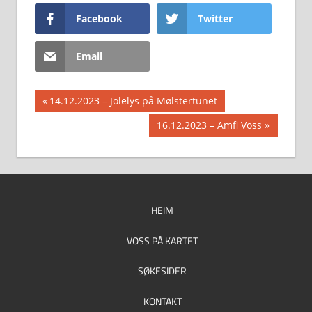
Facebook
Twitter
Email
Innleggsnavigasjon
Previous
14.12.2023 – Jolelys på Mølstertunet
Post:
Next
16.12.2023 – Amfi Voss
Post:
HEIM
VOSS PÅ KARTET
SØKESIDER
KONTAKT