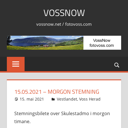
Skip
VOSSNOW
to
content
vossnow.net / fotovoss.com
15.05.2021 – MORGON STEMNING
15. mai 2021
Svein
Vestlandet
,
Voss Herad
Stemningsbilete over Skulestadmo i morgon
timane.