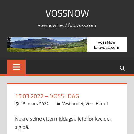
Skip
VOSSNOW
to
content
vossnow.net / fotovoss.com
15.03.2022 – VOSS I DAG
15. mars 2022
Svein
Vestlandet
,
Voss Herad
Nokre seine ettermiddagsbilete før kvelden
sig på.