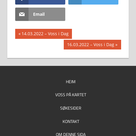
Email
Innleggsnavigasjon
Previous
14.03.2022 – Voss i Dag
Post:
Next
16.03.2022 – Voss i Dag
Post:
HEIM
VOSS PÅ KARTET
SØKESIDER
KONTAKT
OM DENNE SIDA