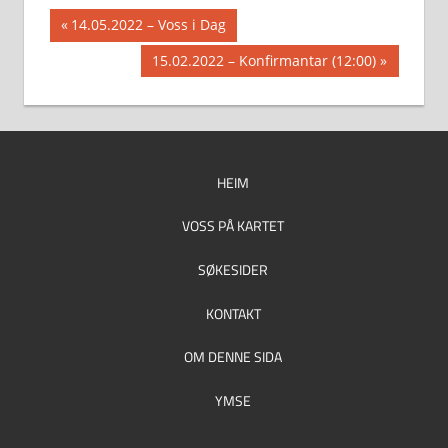
Innleggsnavigasjon
Previous
14.05.2022 – Voss i Dag
Post:
Next
15.02.2022 – Konfirmantar (12:00)
Post:
HEIM
VOSS PÅ KARTET
SØKESIDER
KONTAKT
OM DENNE SIDA
YMSE