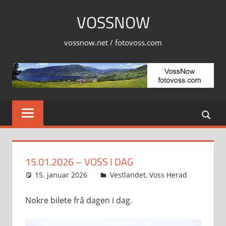
Skip
VOSSNOW
to
content
vossnow.net / fotovoss.com
15.01.2026 – VOSS I DAG
15. januar 2026
Svein
Vestlandet
,
Voss Herad
Nokre bilete frå dagen i dag.