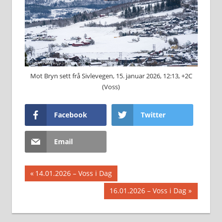
Mot Bryn sett frå Sivlevegen, 15. januar 2026, 12:13, +2C
(Voss)
Facebook
Twitter
Email
Innleggsnavigasjon
Previous
14.01.2026 – Voss i Dag
Post:
Next
16.01.2026 – Voss i Dag
Post: