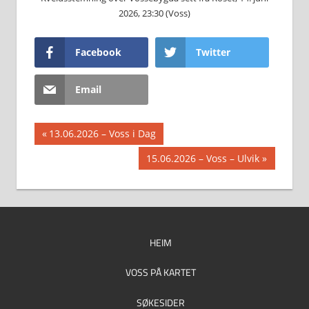
2026, 23:30 (Voss)
Facebook
Twitter
Email
Innleggsnavigasjon
Previous
13.06.2026 – Voss i Dag
Post:
Next
15.06.2026 – Voss – Ulvik
Post:
HEIM
VOSS PÅ KARTET
SØKESIDER