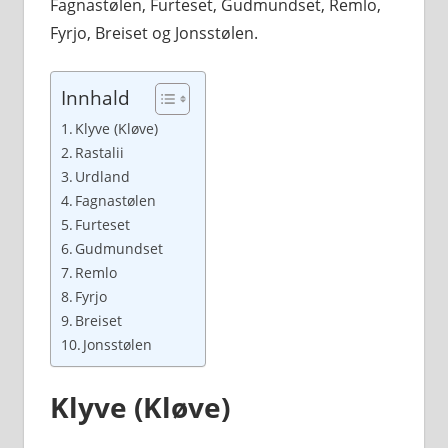
Fagnastølen, Furteset, Gudmundset, Remlo,
Fyrjo, Breiset og Jonsstølen.
Innhald
Klyve (Kløve)
Rastalii
Urdland
Fagnastølen
Furteset
Gudmundset
Remlo
Fyrjo
Breiset
Jonsstølen
Klyve (Kløve)