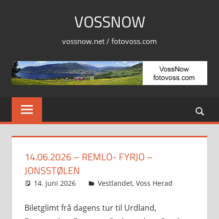
Skip
VOSSNOW
to
content
vossnow.net / fotovoss.com
14.06.2026 – REMLO- FYRJO –
JONSSTØLEN
14. juni 2026
Svein
Vestlandet
,
Voss Herad
Biletglimt frå dagens tur til Urdland,