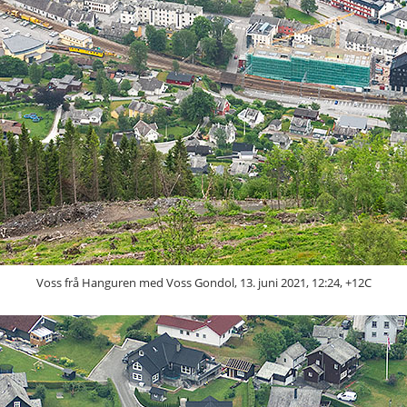
Voss frå Hanguren med Voss Gondol, 13. juni 2021, 12:24, +12C