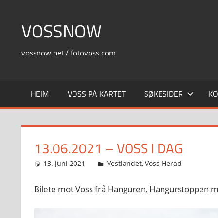
Skip
to
VOSSNOW
content
vossnow.net / fotovoss.com
HEIM
VOSS PÅ KARTET
SØKESIDER
KO
13.06.2021 – VOSS I DAG
13. juni 2021
Svein
Vestlandet
,
Voss Herad
Bilete mot Voss frå Hanguren, Hangurstoppen 