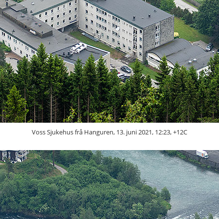
Voss Sjukehus frå Hanguren, 13. juni 2021, 12:23, +12C