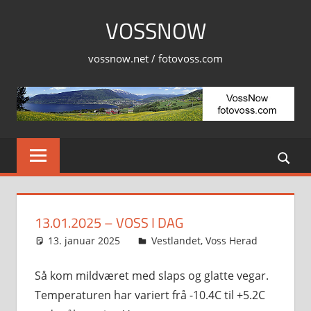
Skip
VOSSNOW
to
content
vossnow.net / fotovoss.com
13.01.2025 – VOSS I DAG
13. januar 2025
Svein
Vestlandet
,
Voss Herad
Så kom mildværet med slaps og glatte vegar.
Temperaturen har variert frå -10.4C til +5.2C