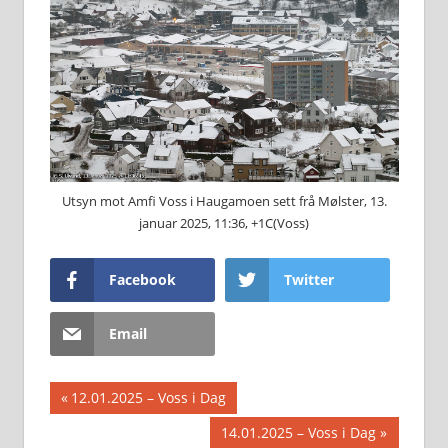
Utsyn mot Amfi Voss i Haugamoen sett frå Mølster, 13.
januar 2025, 11:36, +1C(Voss)
Facebook
Twitter
Email
Innleggsnavigasjon
Previous
12.01.2025 – Voss i Dag
Post:
Next
14.01.2025 – Voss i Dag