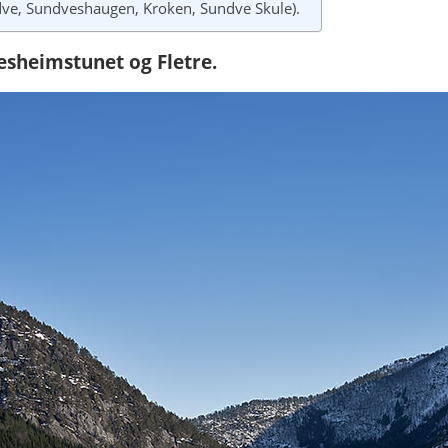
dve, Sundveshaugen, Kroken, Sundve Skule).
sheimstunet og Fletre.