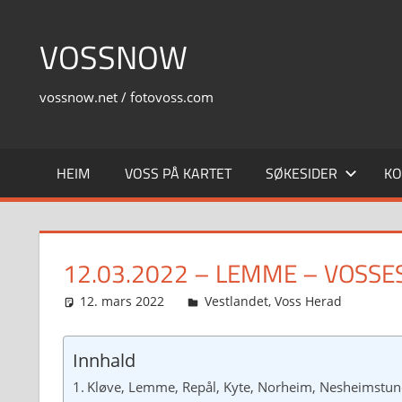
Skip
to
VOSSNOW
content
vossnow.net / fotovoss.com
HEIM
VOSS PÅ KARTET
SØKESIDER
KO
12.03.2022 – LEMME – VOSS
12. mars 2022
Svein
Vestlandet
,
Voss Herad
Innhald
Kløve, Lemme, Repål, Kyte, Norheim, Nesheimstune