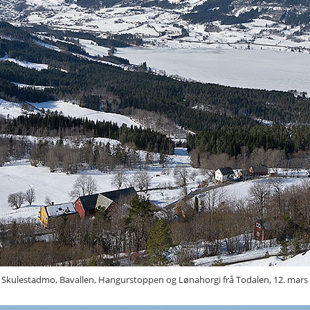
Skulestadmo, Bavallen, Hangurstoppen og Lønahorgi frå Todalen, 12. mars 