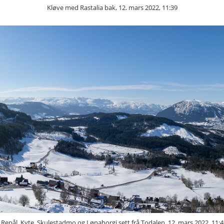
Kløve med Rastalia bak, 12. mars 2022, 11:39
 Repål, Kyte, Skulestadmo og Lønahorgi sett frå Todalen, 12. mars 2022, 11