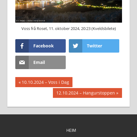
Voss frå Roset, 11. oktober 2024, 20:23 (Kveldsbilete)
Facebook
Twitter
Email
Innleggsnavigasjon
Previous
10.10.2024 – Voss i Dag
Post:
Next
12.10.2024 – Hangurstoppen
Post:
HEIM