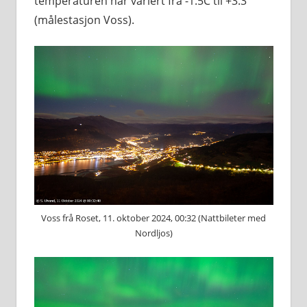
temperaturen har variert frå -1.5C til +3.3
(målestasjon Voss).
Voss frå Roset, 11. oktober 2024, 00:32 (Nattbileter med
Nordljos)