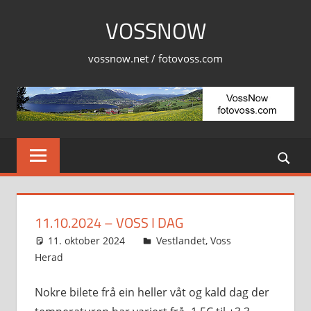
Skip
VOSSNOW
to
content
vossnow.net / fotovoss.com
11.10.2024 – VOSS I DAG
11. oktober 2024
Svein
Vestlandet
,
Voss
Herad
Nokre bilete frå ein heller våt og kald dag der