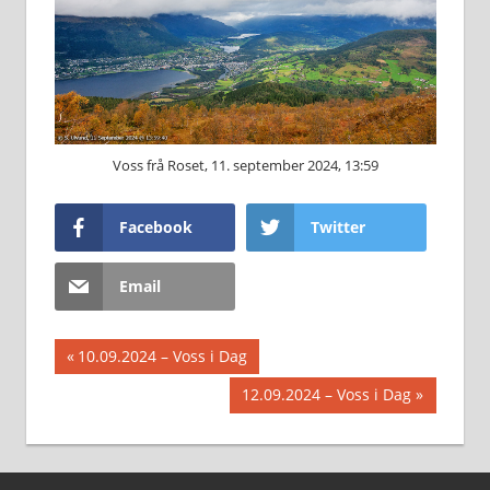
Voss frå Roset, 11. september 2024, 13:59
Facebook
Twitter
Email
Innleggsnavigasjon
Previous
10.09.2024 – Voss i Dag
Post:
Next
12.09.2024 – Voss i Dag
Post: