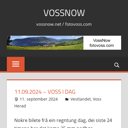
Skip
VOSSNOW
to
content
vossnow.net / fotovoss.com
11.09.2024 – VOSS I DAG
11. september 2024
Svein
Vestlandet
,
Voss
Herad
Nokre bilete frå ein regntung dag, dei siste 24