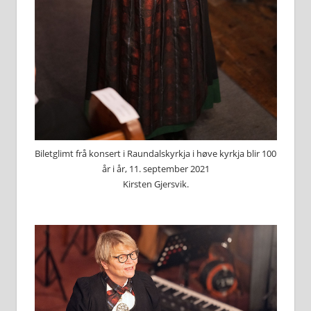
Biletglimt frå konsert i Raundalskyrkja i høve kyrkja blir 100
år i år, 11. september 2021
Kirsten Gjersvik.