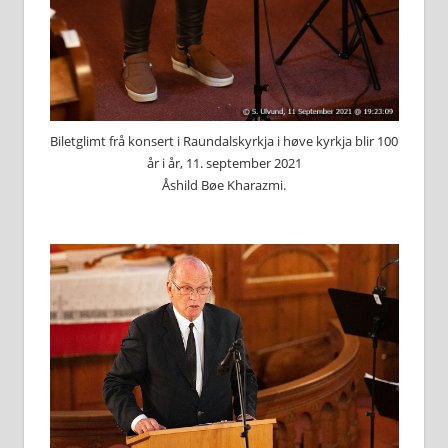
Biletglimt frå konsert i Raundalskyrkja i høve kyrkja blir 100
år i år, 11. september 2021
Åshild Bøe Kharazmi.