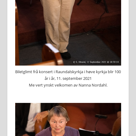
Biletglimt frå konsert i Raundalskyrkja i høve kyrkja blir 100
år i år, 11. september 2021
Me vert ynskt velkomen av Nanna Nordahl.