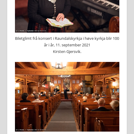
Biletglimt frå konsert i Raundalskyrkja i høve kyrkja blir 100
år i år, 11. september 2021
Kirsten Gjersvik.