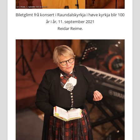
Biletglimt frå konsert i Raundalskyrkja i høve kyrkja blir 100
år i år, 11. september 2021
Reidar Reime.