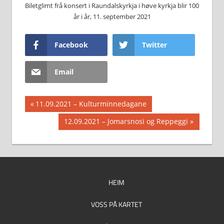
Biletglimt frå konsert i Raundalskyrkja i høve kyrkja blir 100
år i år, 11. september 2021
Facebook
Twitter
Email
Innleggsnavigasjon
Previous
11.09.2021 – Kulturminnedagane
Post:
Next
12.09.2021 – Jomarsnosi og Reppeggi
Post:
HEIM
VOSS PÅ KARTET