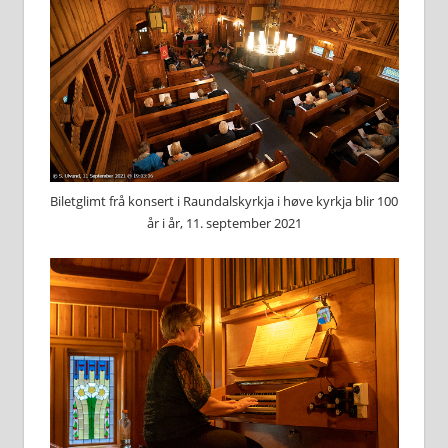
Biletglimt frå konsert i Raundalskyrkja i høve kyrkja blir 100
år i år, 11. september 2021