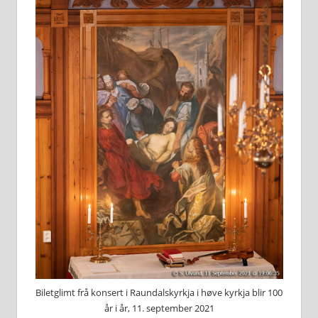
Biletglimt frå konsert i Raundalskyrkja i høve kyrkja blir 100
år i år, 11. september 2021