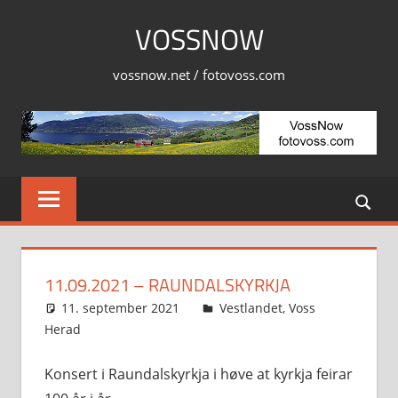
Skip
VOSSNOW
to
content
vossnow.net / fotovoss.com
11.09.2021 – RAUNDALSKYRKJA
11. september 2021
Svein
Vestlandet
,
Voss
Herad
Konsert i Raundalskyrkja i høve at kyrkja feirar