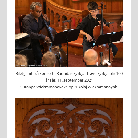
Biletglimt frå konsert i Raundalskyrkja i høve kyrkja blir 100
år i år, 11. september 2021
Suranga Wickramanayake og Nikolaj Wickramanayak.