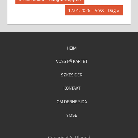
Innleggsnavigasjon
Post:
Next
12.01.2026 – Voss i Dag
Post:
HEIM
VOSS PÅ KARTET
SØKESIDER
KONTAKT
OM DENNE SIDA
YMSE
Copyright S. Ulvund