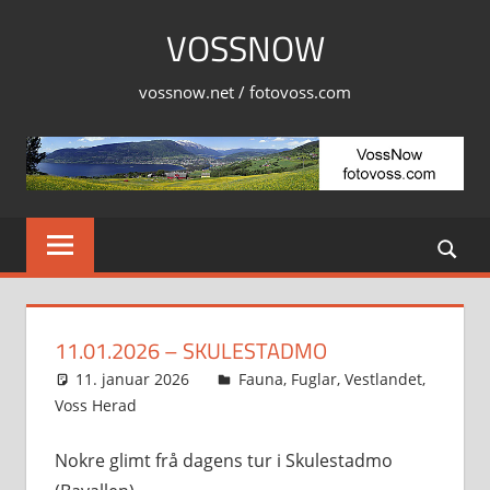
Skip
VOSSNOW
to
content
vossnow.net / fotovoss.com
11.01.2026 – SKULESTADMO
11. januar 2026
Svein
Fauna
,
Fuglar
,
Vestlandet
,
Voss Herad
Nokre glimt frå dagens tur i Skulestadmo