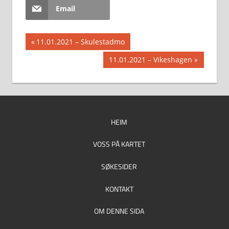
Email
Innleggsnavigasjon
Previous
11.01.2021 – Skulestadmo
Post:
Next
11.01.2021 – Vikeshagen
Post:
HEIM
VOSS PÅ KARTET
SØKESIDER
KONTAKT
OM DENNE SIDA