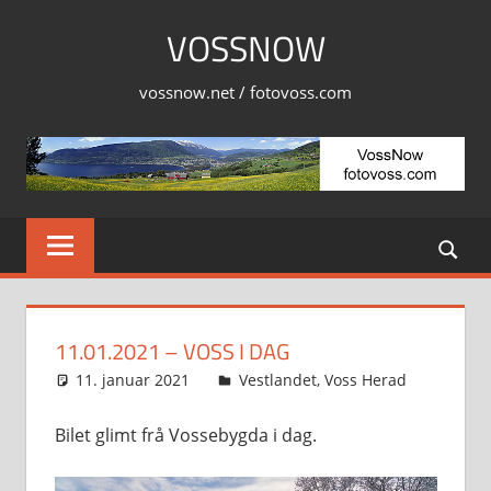
Skip
VOSSNOW
to
content
vossnow.net / fotovoss.com
11.01.2021 – VOSS I DAG
11. januar 2021
Svein
Vestlandet
,
Voss Herad
Bilet glimt frå Vossebygda i dag.