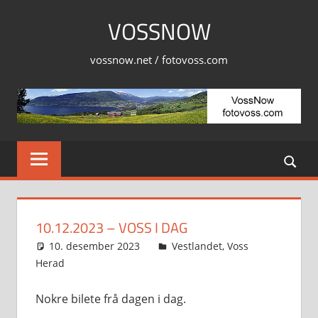
Skip
VOSSNOW
to
content
vossnow.net / fotovoss.com
10.12.2023 – VOSS I DAG
10. desember 2023
Svein
Vestlandet
,
Voss
Herad
Nokre bilete frå dagen i dag.