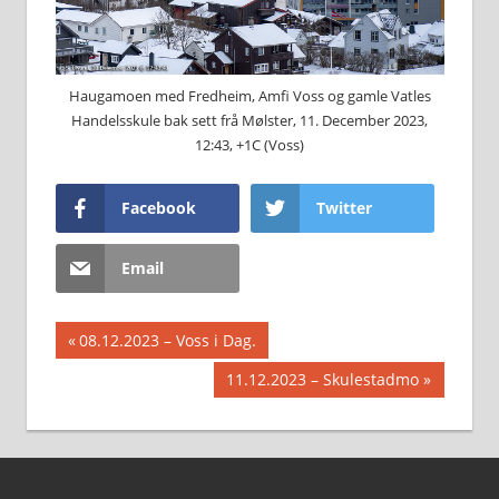
Haugamoen med Fredheim, Amfi Voss og gamle Vatles
Handelsskule bak sett frå Mølster, 11. December 2023,
12:43, +1C (Voss)
Facebook
Twitter
Email
Innleggsnavigasjon
Previous
08.12.2023 – Voss i Dag.
Post:
Next
11.12.2023 – Skulestadmo
Post: