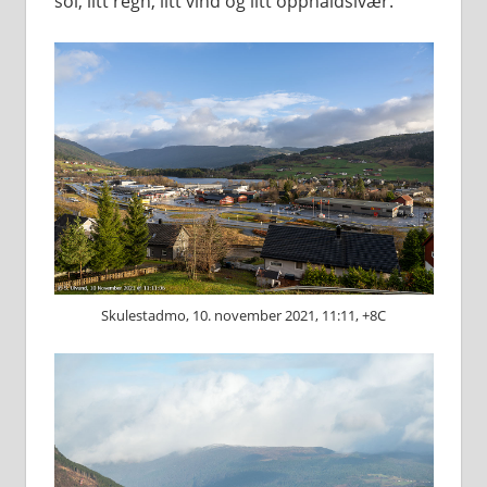
sol, litt regn, litt vind og litt opphaldslvær.
Skulestadmo, 10. november 2021, 11:11, +8C