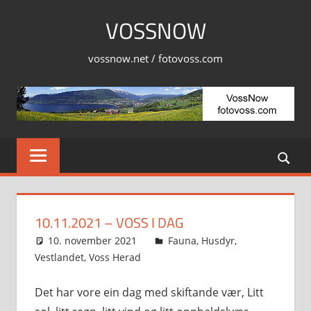
Skip
VOSSNOW
to
content
vossnow.net / fotovoss.com
10.11.2021 – VOSS I DAG
10. november 2021
Svein
Fauna
,
Husdyr
,
Vestlandet
,
Voss Herad
Det har vore ein dag med skiftande vær, Litt