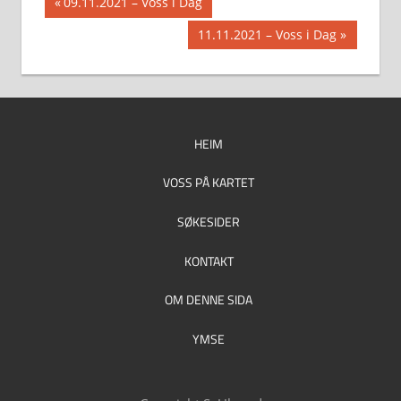
Innleggsnavigasjon
Previous
09.11.2021 – Voss i Dag
Post:
Next
11.11.2021 – Voss i Dag
Post:
HEIM
VOSS PÅ KARTET
SØKESIDER
KONTAKT
OM DENNE SIDA
YMSE