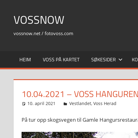
Skip
to
VOSSNOW
content
vossnow.net / fotovoss.com
HEIM
VOSS PÅ KARTET
SØKESIDER
KO
10.04.2021 – VOSS HANGURE
10. april 2021
Svein
Vestlandet
,
Voss Herad
På tur opp skogsvegen til Gamle Hangursrestaur