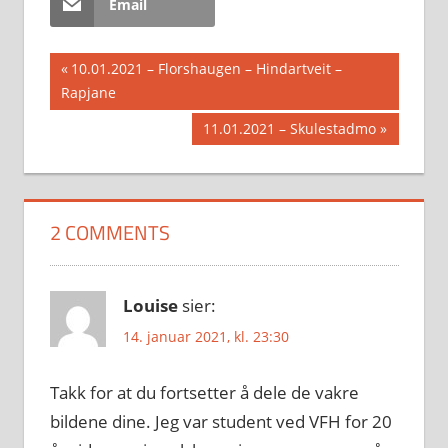
Email
Innleggsnavigasjon
Previous
10.01.2021 – Florshaugen – Hindartveit –
Post:
Rapjane
Next
11.01.2021 – Skulestadmo
Post:
2 COMMENTS
Louise
sier:
14. januar 2021, kl. 23:30
Takk for at du fortsetter å dele de vakre
bildene dine. Jeg var student ved VFH for 20