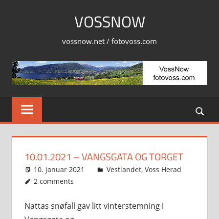
Skip
VOSSNOW
to
content
vossnow.net / fotovoss.com
10.01.2021 – VANGSGATA OG TORGET
10. januar 2021
Svein
Vestlandet
,
Voss Herad
2 comments
Nattas snøfall gav litt vinterstemning i