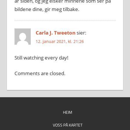
år siden, og jeg elsker minnene som ser på
bildene dine, gir meg tilbake.
Carla J. Tweeton
sier:
12. januar 2021, kl. 21:26
Still watching every day!
Comments are closed.
HEIM
VOSS PÅ KARTET