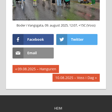
Boder i Vangsgata, 09. august 2025, 12:07, +15C (Voss)
Facebook
Twitter
Email
Innleggsnavigasjon
Previous
09.08.2025 – Hanguren
Post:
Next
10.08.2025 – Voss i Dag
Post:
HEIM