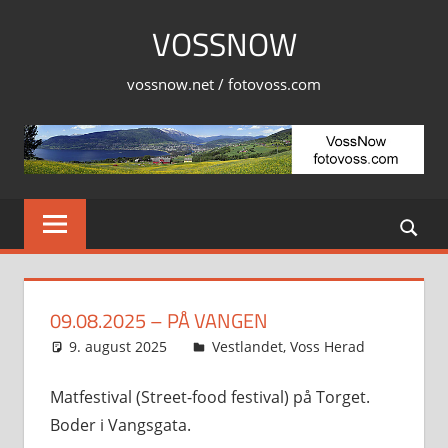
Skip
VOSSNOW
to
content
vossnow.net / fotovoss.com
09.08.2025 – PÅ VANGEN
9. august 2025
Svein
Vestlandet
,
Voss Herad
Matfestival (Street-food festival) på Torget.
Boder i Vangsgata.