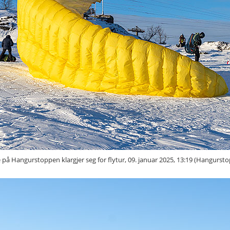
 på Hangurstoppen klargjer seg for flytur, 09. januar 2025, 13:19 (Hangurst