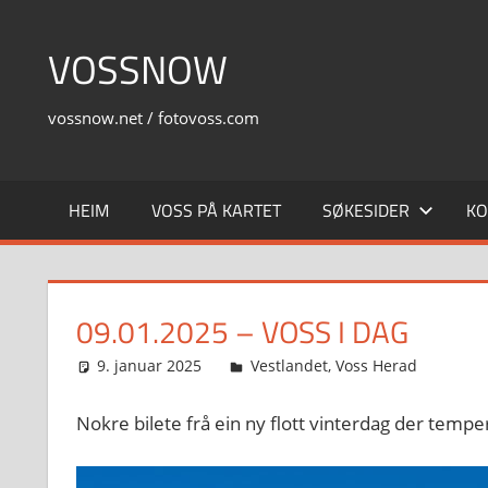
Skip
to
VOSSNOW
content
vossnow.net / fotovoss.com
HEIM
VOSS PÅ KARTET
SØKESIDER
KO
09.01.2025 – VOSS I DAG
9. januar 2025
Svein
Vestlandet
,
Voss Herad
Nokre bilete frå ein ny flott vinterdag der temp