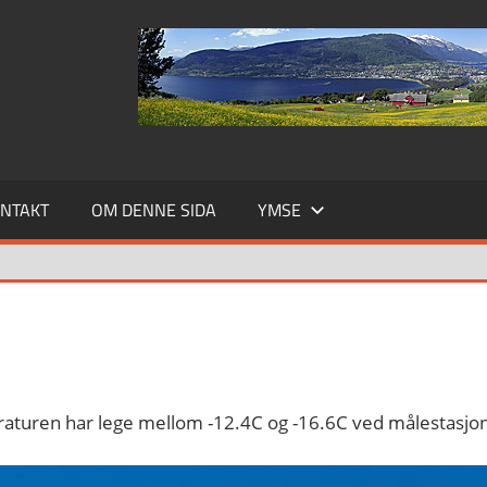
NTAKT
OM DENNE SIDA
YMSE
eraturen har lege mellom -12.4C og -16.6C ved målestasjo