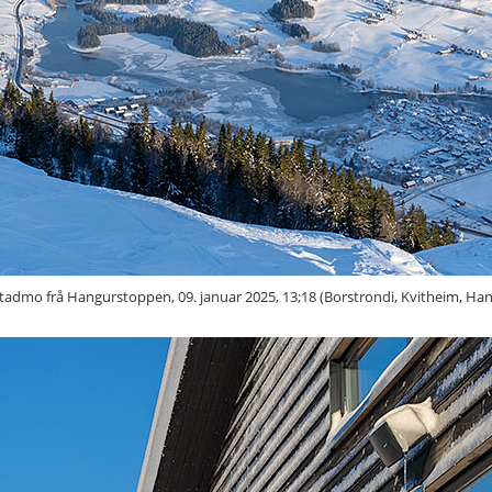
tadmo frå Hangurstoppen, 09. januar 2025, 13;18 (Borstrondi, Kvitheim, Ha