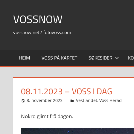
Skip
to
VOSSNOW
content
vossnow.net / fotovoss.com
HEIM
VOSS PÅ KARTET
SØKESIDER
KO
08.11.2023 – VOSS I DAG
8. november 2023
Svein
Vestlandet
,
Voss Herad
Nokre glimt frå dagen.