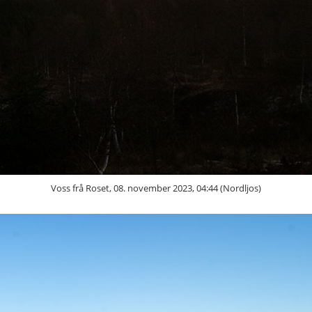
Voss frå Roset, 08. november 2023, 04:44 (Nordljos)