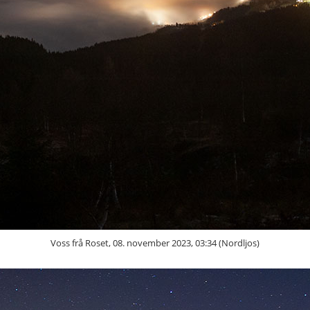
Voss frå Roset, 08. november 2023, 03:34 (Nordljos)