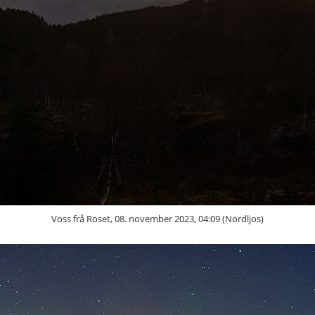
Voss frå Roset, 08. november 2023, 04:09 (Nordljos)