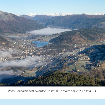
Voss-Bordalen sett ovanfor Roset, 08. november 2023, 11:54, -3C