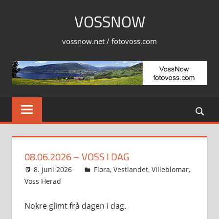
Skip
VOSSNOW
to
content
vossnow.net / fotovoss.com
08.06.2026 – VOSS I DAG
8. juni 2026
Svein
Flora
,
Vestlandet
,
Villeblomar
,
Voss Herad
Nokre glimt frå dagen i dag.