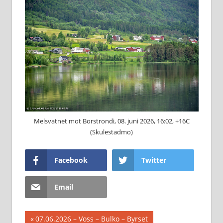
Melsvatnet mot Borstrondi, 08. juni 2026, 16:02, +16C
(Skulestadmo)
Facebook
Twitter
Email
Innleggsnavigasjon
Previous
07.06.2026 – Voss – Bulko – Byrset