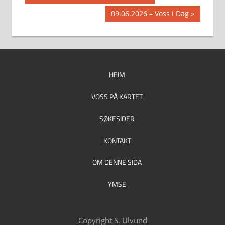
Post:
Next
09.06.2026 – Voss i Dag
Post:
HEIM
VOSS PÅ KARTET
SØKESIDER
KONTAKT
OM DENNE SIDA
YMSE
Copyright S. Ulvund