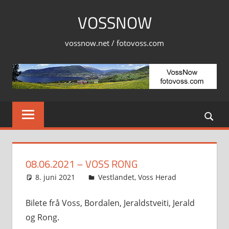
Skip
VOSSNOW
to
content
vossnow.net / fotovoss.com
08.06.2021 – VOSS RONG
8. juni 2021
Svein
Vestlandet
,
Voss Herad
Bilete frå Voss, Bordalen, Jeraldstveiti, Jerald
og Rong.