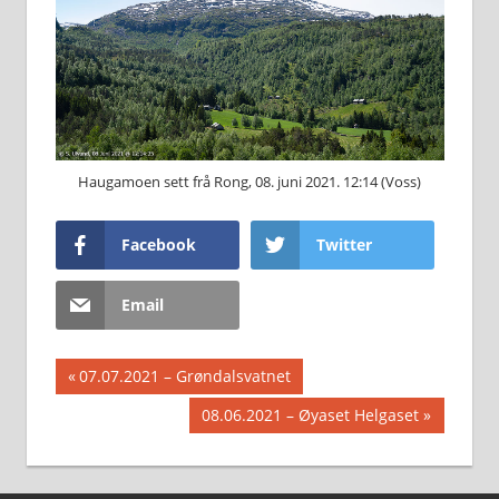
Haugamoen sett frå Rong, 08. juni 2021. 12:14 (Voss)
Facebook
Twitter
Email
Innleggsnavigasjon
Previous
07.07.2021 – Grøndalsvatnet
Post:
Next
08.06.2021 – Øyaset Helgaset
Post: