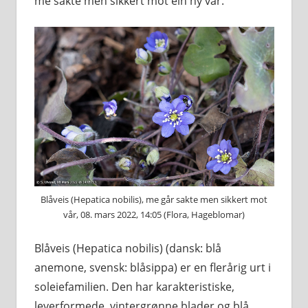
me sakte men sikkert mot ein ny vår.
Blåveis (Hepatica nobilis), me går sakte men sikkert mot
vår, 08. mars 2022, 14:05 (Flora, Hageblomar)
Blåveis (Hepatica nobilis) (dansk: blå
anemone, svensk: blåsippa) er en flerårig urt i
soleiefamilien. Den har karakteristiske,
leverformede, vintergrønne blader og blå