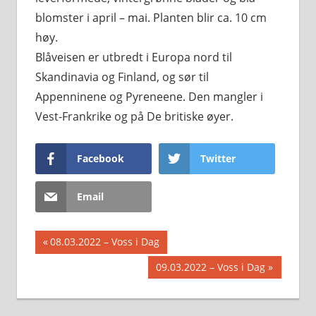
blomster i april – mai. Planten blir ca. 10 cm
høy.
Blåveisen er utbredt i Europa nord til
Skandinavia og Finland, og sør til
Appenninene og Pyreneene. Den mangler i
Vest-Frankrike og på De britiske øyer.
Facebook
Twitter
Email
Innleggsnavigasjon
Previous
08.03.2022 – Voss i Dag
Post:
Next
09.03.2022 – Voss i Dag
Post: