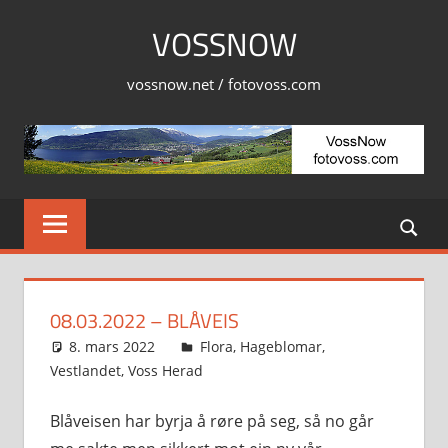
Skip
VOSSNOW
to
content
vossnow.net / fotovoss.com
08.03.2022 – BLÅVEIS
8. mars 2022
Svein
Flora
,
Hageblomar
,
Vestlandet
,
Voss Herad
Blåveisen har byrja å røre på seg, så no går