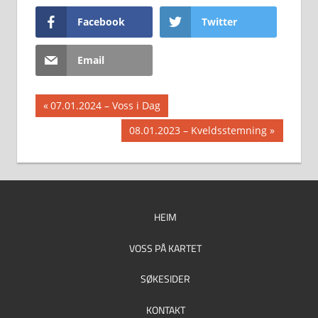
Facebook
Twitter
Email
Innleggsnavigasjon
Previous
07.01.2024 – Voss i Dag
Post:
Next
08.01.2023 – Kveldsstemning
Post:
HEIM
VOSS PÅ KARTET
SØKESIDER
KONTAKT