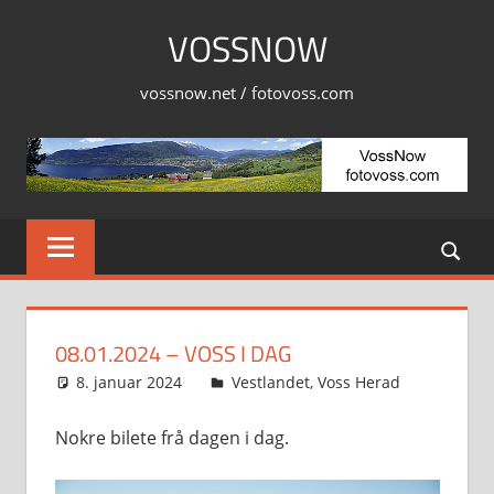
Skip
VOSSNOW
to
content
vossnow.net / fotovoss.com
08.01.2024 – VOSS I DAG
8. januar 2024
Svein
Vestlandet
,
Voss Herad
Nokre bilete frå dagen i dag.