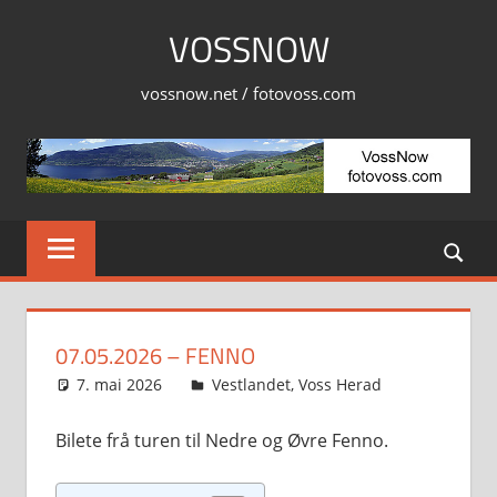
Skip
VOSSNOW
to
content
vossnow.net / fotovoss.com
07.05.2026 – FENNO
7. mai 2026
Svein
Vestlandet
,
Voss Herad
Bilete frå turen til Nedre og Øvre Fenno.