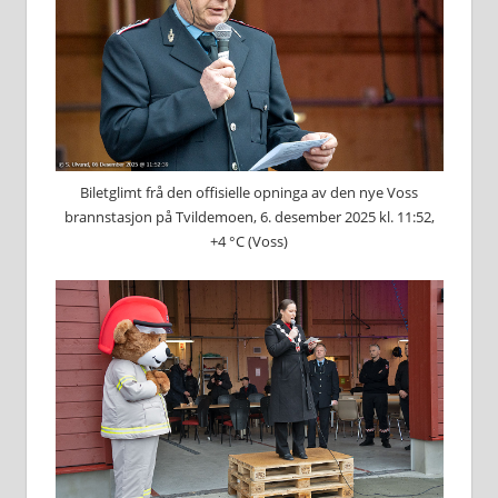
Biletglimt frå den offisielle opninga av den nye Voss
brannstasjon på Tvildemoen, 6. desember 2025 kl. 11:52,
+4 °C (Voss)