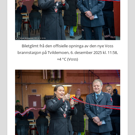
Biletglimt frå den offisielle opninga av den nye Voss
brannstasjon på Tvildemoen, 6. desember 2025 kl. 11:58,
+4 °C (Voss)