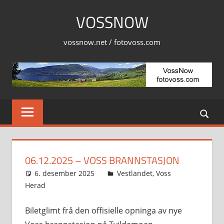
Skip
VOSSNOW
to
content
vossnow.net / fotovoss.com
06.12.2025 – VOSS BRANNSTASJON
6. desember 2025
Svein
Vestlandet
,
Voss
Herad
Biletglimt frå den offisielle opninga av nye