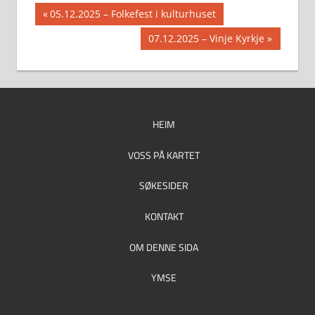
Innleggsnavigasjon
Previous
05.12.2025 – Folkefest i kulturhuset
Post:
Next
07.12.2025 – Vinje Kyrkje
Post:
HEIM
VOSS PÅ KARTET
SØKESIDER
KONTAKT
OM DENNE SIDA
YMSE