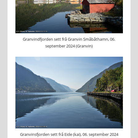
Granvindfjorden sett frå Granvin Småbåthamn, 06.
september 2024 (Granvin)
Granvinsfjorden sett frå Eide (kai), 06. september 2024