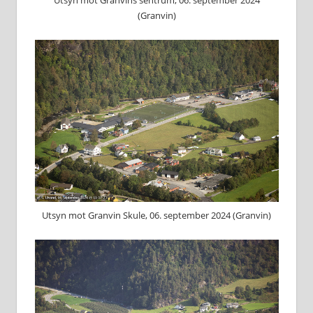
(Granvin)
Utsyn mot Granvin Skule, 06. september 2024 (Granvin)