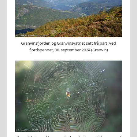
Granvinsfjorden og Granvinsvatnet sett frå parti ved
fjordspennet, 06. september 2024 (Granvin)