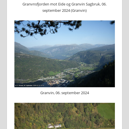
Granvnsfjorden mot Eide og Granvin Sagbruk, 06.
september 2024 (Granvin)
Granvin, 06. september 2024