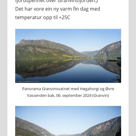
fjordspennet over Granvinsfjorden.)
Det har vore ein ny varm fin dag med
temperatur opp til +25C
Panorama Granvinsvatnet med Høgahorgi og Øvre
Vassenden bak, 06. september 2024 (Granvin)