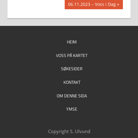
Post:
Next
06.11.2023 – Voss i Dag
Post:
HEIM
VOSS PÅ KARTET
SØKESIDER
KONTAKT
OM DENNE SIDA
YMSE
Copyright S. Ulvund