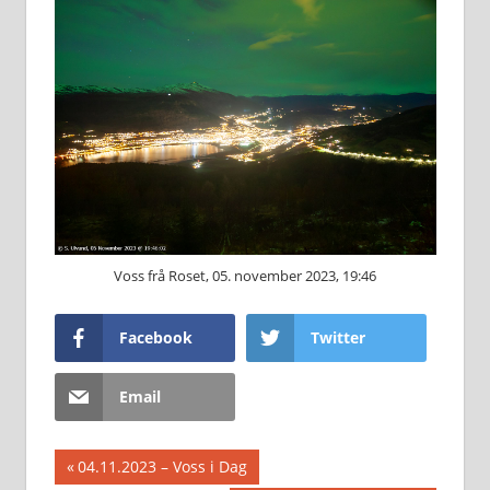
Voss frå Roset, 05. november 2023, 19:46
Facebook
Twitter
Email
Innleggsnavigasjon
Previous
04.11.2023 – Voss i Dag