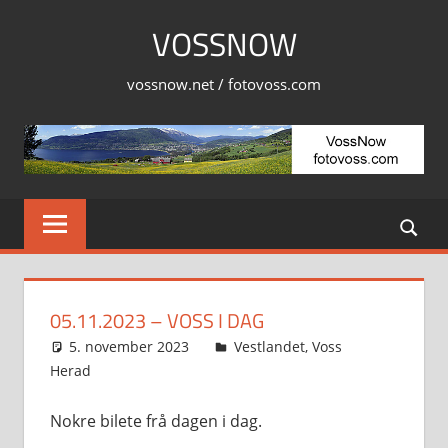
Skip
VOSSNOW
to
content
vossnow.net / fotovoss.com
05.11.2023 – VOSS I DAG
5. november 2023
Svein
Vestlandet
,
Voss
Herad
Nokre bilete frå dagen i dag.