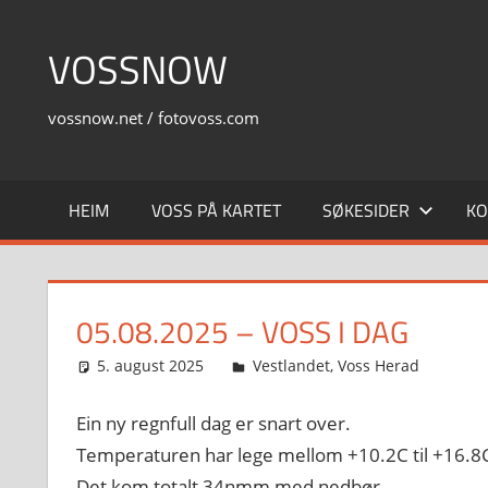
Skip
to
VOSSNOW
content
vossnow.net / fotovoss.com
HEIM
VOSS PÅ KARTET
SØKESIDER
KO
05.08.2025 – VOSS I DAG
5. august 2025
Svein
Vestlandet
,
Voss Herad
Ein ny regnfull dag er snart over.
Temperaturen har lege mellom +10.2C til +16.8
Det kom totalt 34nmm med nedbør.