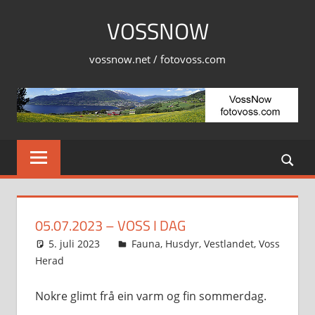
Skip
VOSSNOW
to
content
vossnow.net / fotovoss.com
05.07.2023 – VOSS I DAG
5. juli 2023
Svein
Fauna
,
Husdyr
,
Vestlandet
,
Voss
Herad
Nokre glimt frå ein varm og fin sommerdag.