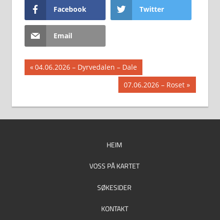
Facebook
Twitter
Email
Innleggsnavigasjon
Previous
04.06.2026 – Dyrvedalen – Dale
Post:
Next
07.06.2026 – Roset
Post:
HEIM
VOSS PÅ KARTET
SØKESIDER
KONTAKT