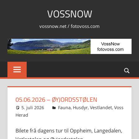
Skip
VOSSNOW
to
content
vossnow.net / fotovoss.com
05.06.2026 – ØYJORDSSTØLEN
5. juli 2026
Svein
Fauna
,
Husdyr
,
Vestlandet
,
Voss
Herad
Bilete frå dagens tur til Oppheim, Langedalen,