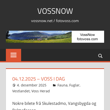
Skip
VOSSNOW
to
content
vossnow.net / fotovoss.com
04.12.2025 – VOSS I DAG
4. desember 2025
Svein
Fauna
,
Fuglar
,
Vestlandet
,
Voss Herad
Nokre bilete frå Skulestadmo, Vangsbygda og