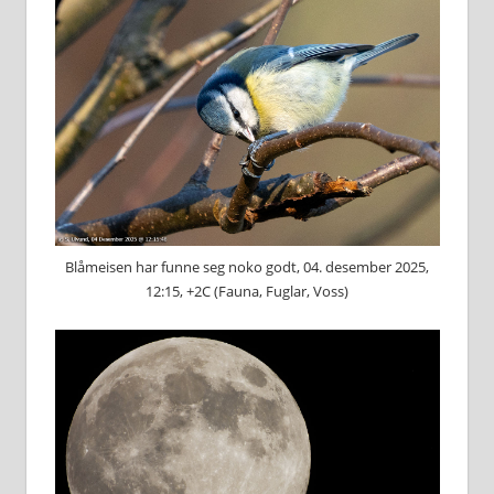
Blåmeisen har funne seg noko godt, 04. desember 2025,
12:15, +2C (Fauna, Fuglar, Voss)