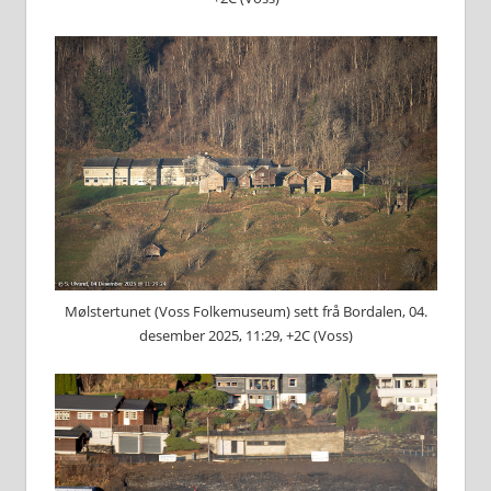
Mølstertunet (Voss Folkemuseum) sett frå Bordalen, 04.
desember 2025, 11:29, +2C (Voss)