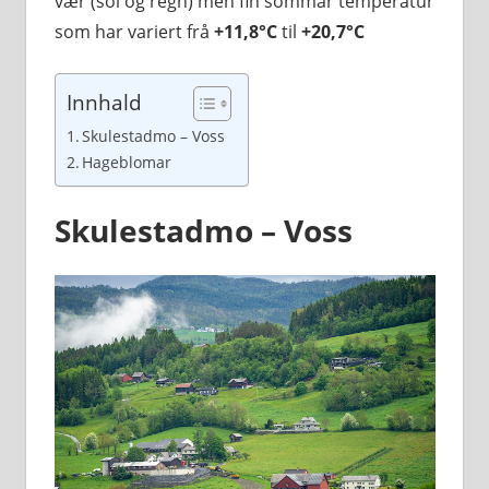
vær (sol og regn) men fin sommar temperatur
som har variert frå
+11,8°C
til
+20,7°C
Innhald
Skulestadmo – Voss
Hageblomar
Skulestadmo – Voss