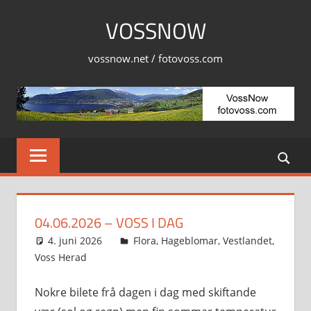
Skip
VOSSNOW
to
content
vossnow.net / fotovoss.com
04.06.2026 – VOSS I DAG
4. juni 2026
Svein
Flora
,
Hageblomar
,
Vestlandet
,
Voss Herad
Nokre bilete frå dagen i dag med skiftande