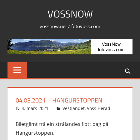
Skip
VOSSNOW
to
content
vossnow.net / fotovoss.com
04.03.2021 – HANGURSTOPPEN
4. mars 2021
Svein
Vestlandet
,
Voss Herad
Biletglimt frå ein strålandes flott dag på
Hangurstoppen.