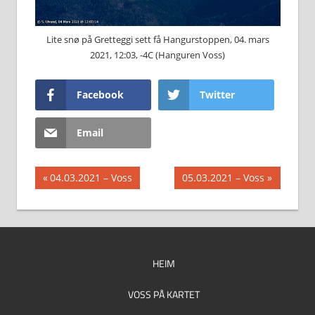
Lite snø på Gretteggi sett få Hangurstoppen, 04. mars
2021, 12:03, -4C (Hanguren Voss)
Facebook
Twitter
Email
Innleggsnavigasjon
Previous
Next
04.03.2021 – Voss
05.03.2021 – Voss
Post:
Post:
HEIM
VOSS PÅ KARTET