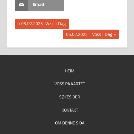
Email
Innleggsnavigasjon
Previous
03.02.2025 -Voss i Dag
Post:
Next
05.02.2025 – Voss i Dag
Post:
HEIM
VOSS PÅ KARTET
SØKESIDER
KONTAKT
OM DENNE SIDA