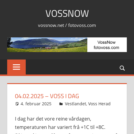
Skip
VOSSNOW
to
content
vossnow.net / fotovoss.com
04.02.2025 – VOSS I DAG
4. februar 2025
Svein
Vestlandet
,
Voss Herad
I dag har det vore reine vårdagen,
temperaturen har variert frå +1C til +8C.