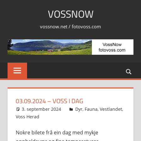
Skip
VOSSNOW
to
content
vossnow.net / fotovoss.com
03.09.2024 – VOSS I DAG
3. september 2024
Svein
Dyr
,
Fauna
,
Vestlandet
,
Voss Herad
Nokre bilete frå ein dag med mykje