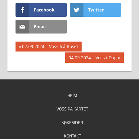
Facebook
Twitter
Email
Innleggsnavigasjon
Previous
02.09.2024 – Voss frå Roset
Post:
Next
04.09.2024 – Voss i Dag
Post:
HEIM
VOSS PÅ KARTET
SØKESIDER
KONTAKT