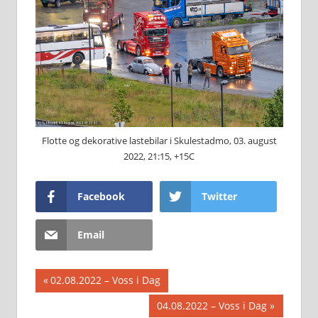
Flotte og dekorative lastebilar i Skulestadmo, 03. august
2022, 21:15, +15C
Facebook
Twitter
Email
Innleggsnavigasjon
Previous
02.08.2022 – Voss i Dag
Post:
Next
04.08.2022 – Voss i Dag