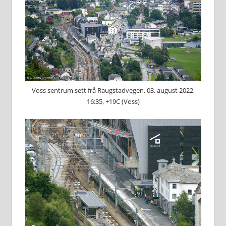
Voss sentrum sett frå Raugstadvegen, 03. august 2022,
16:35, +19C (Voss)