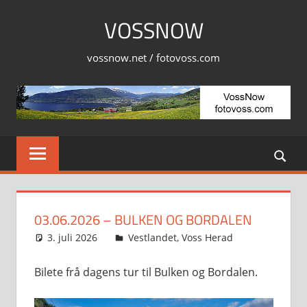
Skip
VOSSNOW
to
content
vossnow.net / fotovoss.com
03.06.2026 – BULKEN OG BORDALEN
3. juli 2026
Svein
Vestlandet
,
Voss Herad
Bilete frå dagens tur til Bulken og Bordalen.