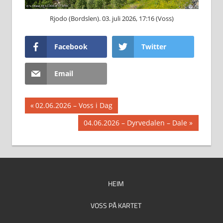
Rjodo (Bordslen). 03. juli 2026, 17:16 (Voss)
Facebook
Twitter
Email
Innleggsnavigasjon
Previous
02.06.2026 – Voss i Dag
Post:
Next
04.06.2026 – Dyrvedalen – Dale
Post:
HEIM
VOSS PÅ KARTET