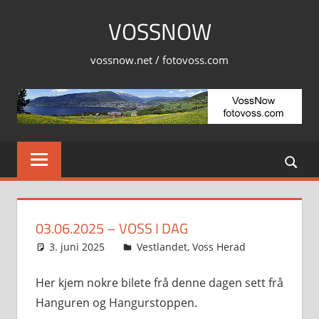
Skip
VOSSNOW
to
content
vossnow.net / fotovoss.com
03.06.2025 – VOSS I DAG
3. juni 2025
Svein
Vestlandet
,
Voss Herad
Her kjem nokre bilete frå denne dagen sett frå
Hanguren og Hangurstoppen.