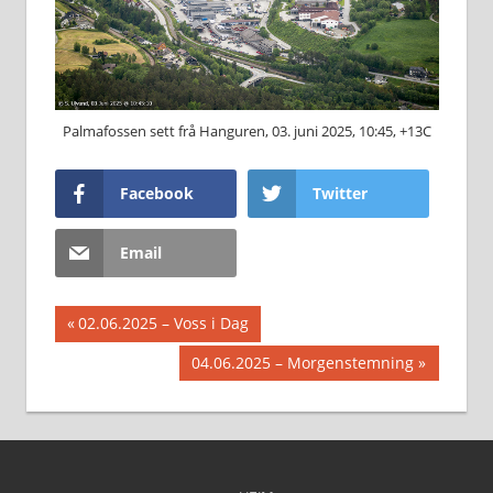
Palmafossen sett frå Hanguren, 03. juni 2025, 10:45, +13C
Facebook
Twitter
Email
Innleggsnavigasjon
Previous
02.06.2025 – Voss i Dag
Post:
Next
04.06.2025 – Morgenstemning
Post: