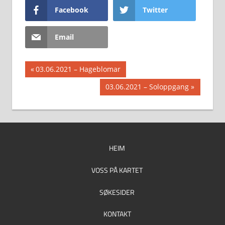
Facebook
Twitter
Email
Innleggsnavigasjon
Previous
03.06.2021 – Hageblomar
Post:
Next
03.06.2021 – Soloppgang
Post:
HEIM
VOSS PÅ KARTET
SØKESIDER
KONTAKT