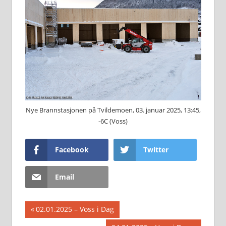
Nye Brannstasjonen på Tvildemoen, 03. januar 2025, 13:45,
-6C (Voss)
Facebook
Twitter
Email
Innleggsnavigasjon
Previous
02.01.2025 – Voss i Dag
Post: