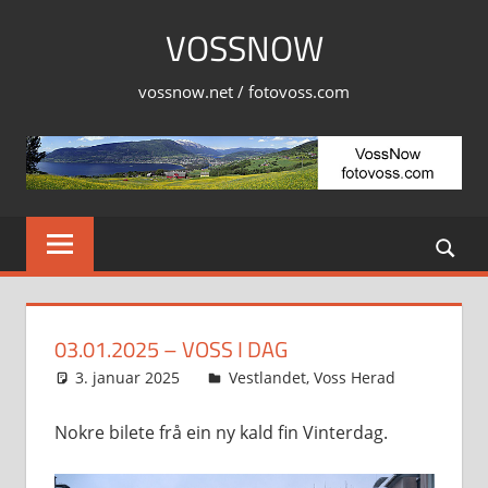
Skip
VOSSNOW
to
content
vossnow.net / fotovoss.com
03.01.2025 – VOSS I DAG
3. januar 2025
Svein
Vestlandet
,
Voss Herad
Nokre bilete frå ein ny kald fin Vinterdag.