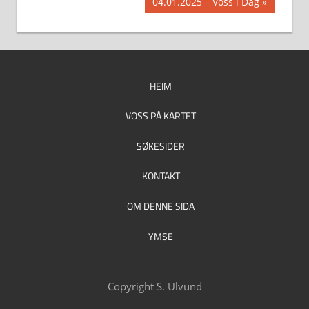
Next
04.01.2025 – Voss i Dag
Post:
HEIM
VOSS PÅ KARTET
SØKESIDER
KONTAKT
OM DENNE SIDA
YMSE
Copyright S. Ulvund