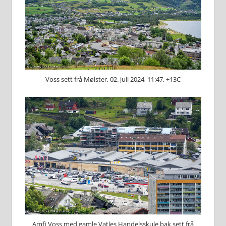
Voss sett frå Mølster, 02. juli 2024, 11:47, +13C
Amfi Voss med gamle Vatles Handelsskule bak sett frå