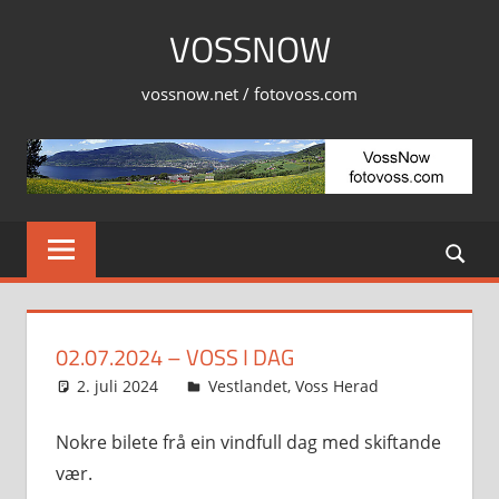
Skip
VOSSNOW
to
content
vossnow.net / fotovoss.com
02.07.2024 – VOSS I DAG
2. juli 2024
Svein
Vestlandet
,
Voss Herad
Nokre bilete frå ein vindfull dag med skiftande
vær.