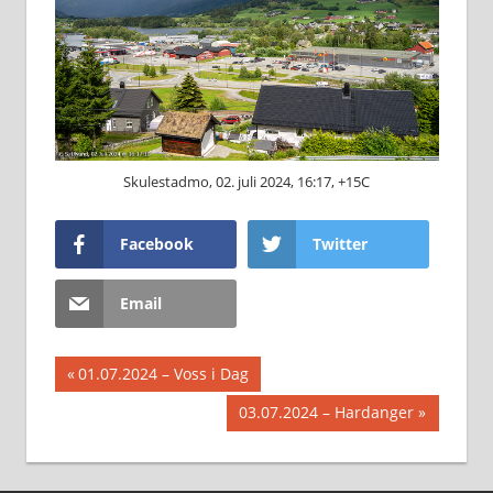
Skulestadmo, 02. juli 2024, 16:17, +15C
Facebook
Twitter
Email
Innleggsnavigasjon
Previous
01.07.2024 – Voss i Dag
Post:
Next
03.07.2024 – Hardanger
Post: