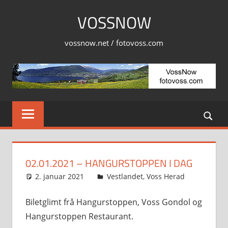
Skip
VOSSNOW
to
content
vossnow.net / fotovoss.com
02.01.2021 – HANGURSTOPPEN I DAG
2. januar 2021
Svein
Vestlandet
,
Voss Herad
Biletglimt frå Hangurstoppen, Voss Gondol og
Hangurstoppen Restaurant.