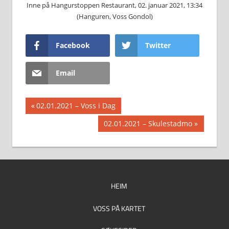
Inne på Hangurstoppen Restaurant, 02. januar 2021, 13:34
(Hanguren, Voss Gondol)
Facebook
Twitter
Email
Innleggsnavigasjon
Previous
02.01.2021 – Voss i Dag
Post:
Next
02.01.2021 – Skulestadmo
Post:
HEIM
VOSS PÅ KARTET